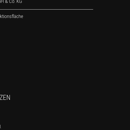
bH & Co. KG
ktionsfläche
TZEN
.