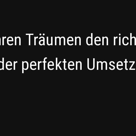
hren Träumen den ric
der perfekten Umset