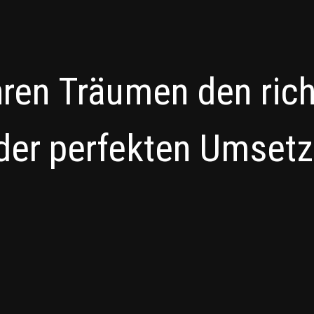
hren Träumen den ric
der perfekten Umset