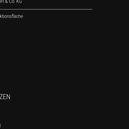
bH & Co. KG
ktionsfläche
TZEN
.