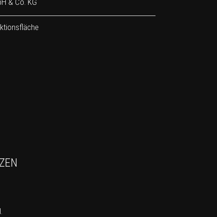
bH & Co. KG
ktionsfläche
TZEN
.