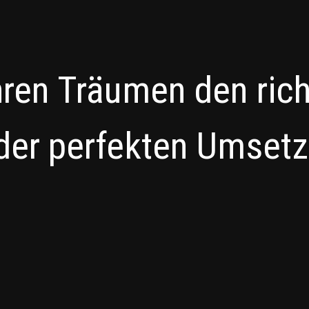
hren Träumen den ric
der perfekten Umset