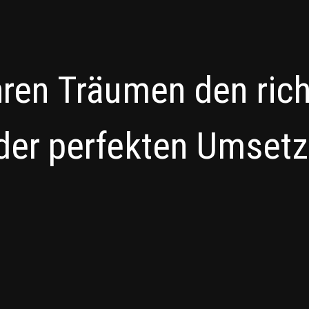
hren Träumen den ric
der perfekten Umset