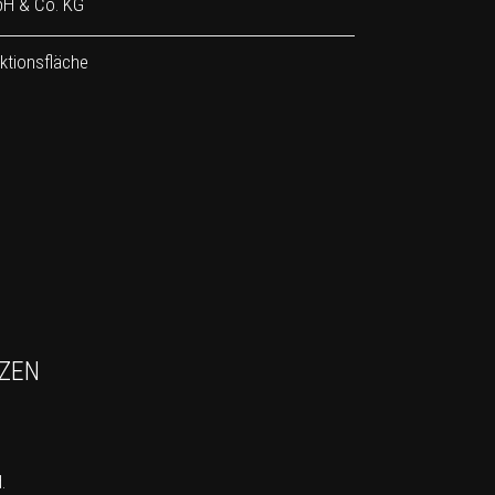
bH & Co. KG
ktionsfläche
TZEN
.