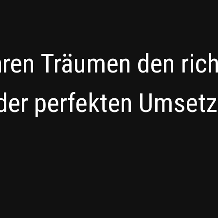
hren Träumen den ric
der perfekten Umset