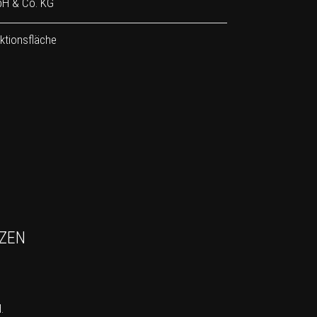
bH & Co. KG
ktionsfläche
TZEN
.